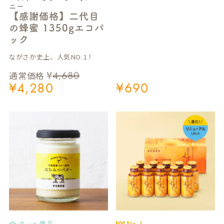
ニー
【感謝価格】二代目
の蜂蜜 1350gエコパ
ック
ながさか史上、人気NO.1！
¥
4,680
通常価格
¥
4,280
¥
690