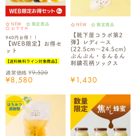
NEW
限定商品
NEW
限定商品
おすすめ
【靴下屋コラボ第2
940円お得！！
弾】レディース
【WEB限定】お得セ
(22.5cm～24.5cm)
ット
ぶんぶん・るんるん
【送料無料ライン対象商品】
刺繍花柄ソックス
¥
9,520
通常価格
¥
8,580
¥
1,430