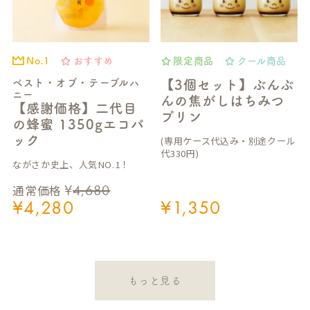
おすすめ
限定商品
クール商品
No.1
ベスト・オブ・テーブルハ
【3個セット】ぶんぶ
ニー
んの焦がしはちみつ
【感謝価格】二代目
プリン
の蜂蜜 1350gエコパ
ック
(専用ケース代込み・別途クール
代330円)
ながさか史上、人気NO.1！
¥
4,680
通常価格
¥
4,280
¥
1,350
もっと見る