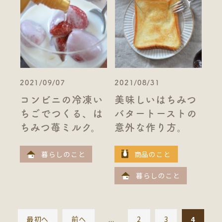
2021/09/07
2021/08/31
コンビニの冷凍い
美味しいはちみつ
ちごでつくる、は
バタートーストの
ちみつ苺ミルク。
意外な作り方。
暮らしのこと
商品のこと
暮らしのこと
最初へ
前へ
...
2
3
4