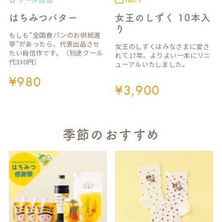
クール商品
No.1
はちみつバター
女王のしずく 10本入
り
もしも“全国食パンのお供総選
挙”があったら、代表出品させ
女王のしずくはみなさまに愛さ
たい自信作です。（別途クール
れて17年。よりよい一本にリニ
代330円）
ューアルいたしました。
¥
980
¥
3,900
季節のおすすめ